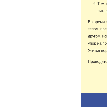
Тем, 
лите
Во время 
телом, пре
другом, ис
упор на п
Учится пе
Проводитс