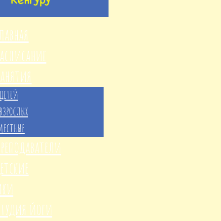
лавная
Расписание
Занятия
детей
взрослых
местные
Преподаватели
етские
ики
Студия йоги