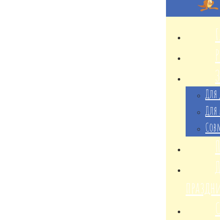
Г
Для 
Для 
Сов
Д
праздн