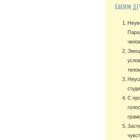
Каким дет
Неув
Пара
чело
Эмоц
усло
телом
Неус
студи
С пр
голос
грам
Заст
чувс