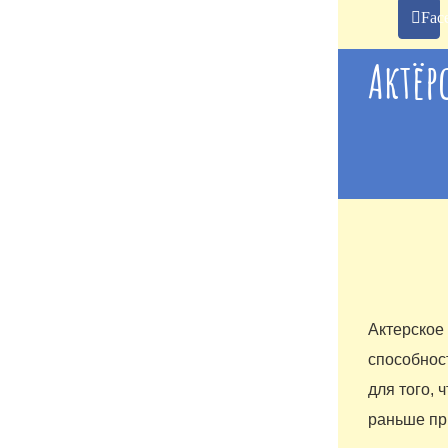
Fac
Актёр
Актерское 
способнос
для того, 
раньше пр