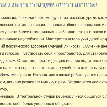
ям и для чего рекомендуют актёрское мастерство?
еренным. Психологи рекомендуют театральные уроки, как м
ллельно с этим развиваются навыки общения, внимание и п
веку расти более гармоничным и избавляет его от страхов 
ионально неустойчивым. Мастерство актера учит детей искр
вий психического здоровья будущей личности. Обучение даё
 и голосом, чувствовать себя и пространство. Для становл
идчивым. Ответственность и дисциплина при подготовке к с
и начинают серьезнее относится к учебе, что влияет на усп
облемами с речью. На занятиях в школе ребята учатся пра
ом, активно развивает мимику и речь. Устраняются дефекты
отно.
енчивым. В театральной студии ребенок учится общаться с 
твовать себя более уверенно в обществе.