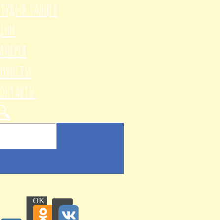
тудия танцев
Цены
алерея
Новости
Контакты
OK