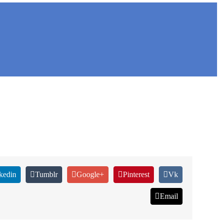
kedin
Tumblr
Google+
Pinterest
Vk
Email