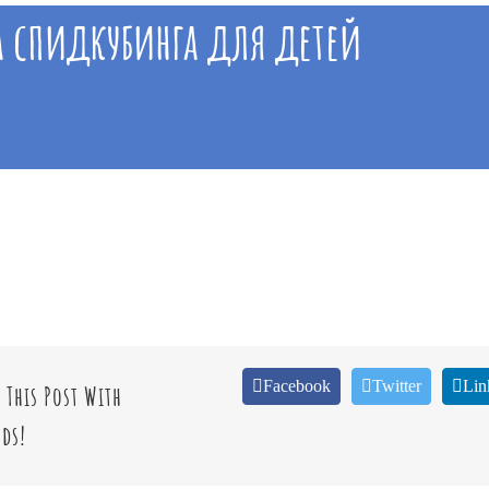
 спидкубинга для детей
Facebook
Twitter
Lin
 This Post With
ds!