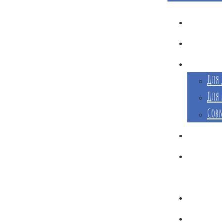
Г
Для 
Для 
Сов
Д
праздн
С