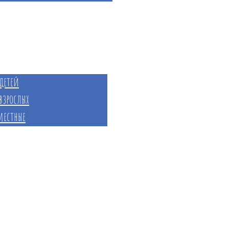
лавная
Расписание
Занятия
детей
взрослых
местные
Преподаватели
етские
ики
Студия йоги
тудия танцев