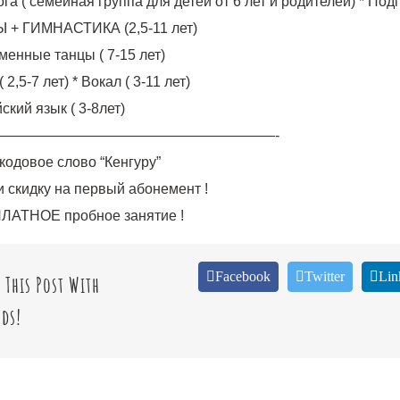
ога ( семейная группа для детей от 6 лет и родителей) * Подг
 + ГИМНАСТИКА (2,5-11 лет)
менные танцы ( 7-15 лет)
( 2,5-7 лет) * Вокал ( 3-11 лет)
ский язык ( 3-8лет)
————————————————————-
кодовое слово “Кенгуру”
и скидку на первый абонемент !
ЛАТНОЕ пробное занятие !
Facebook
Twitter
Lin
 This Post With
ds!