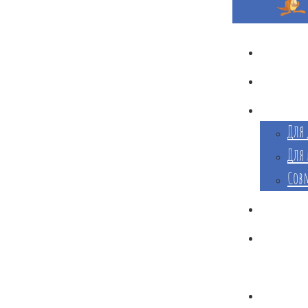
Г
Для 
Для 
Сов
Д
праздн