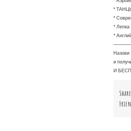
* Аэрой
* ТАНЦЫ
* Совре
* Лепка 
* Англий
———
Назови 
и получ
И БЕСП
Share
Frien