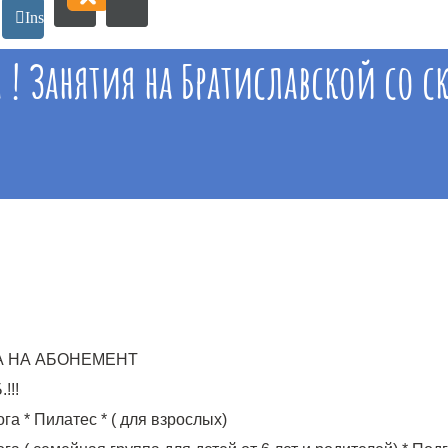
ebook
Instagram
 ! Занятия на Братиславской со с
А НА АБОНЕМЕНТ
!!!
ога * Пилатес * ( для взрослых)