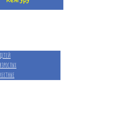
лавная
Расписание
Занятия
детей
взрослых
местные
Преподаватели
етские
ики
Студия йоги