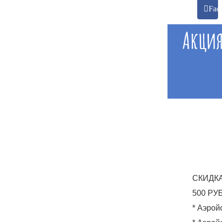
Fac
Акция
СКИДК
500 РУБ.
* Аэрой