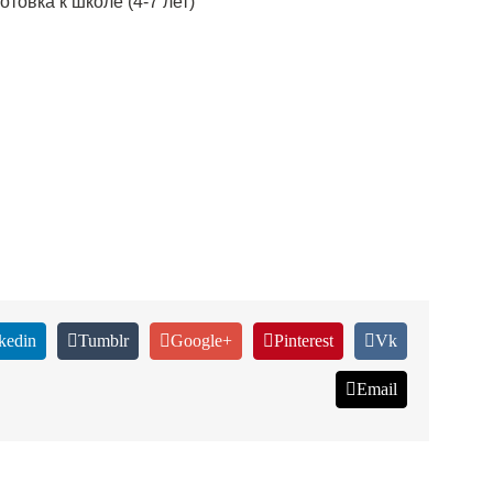
отовка к школе (4-7 лет)
kedin
Tumblr
Google+
Pinterest
Vk
Email